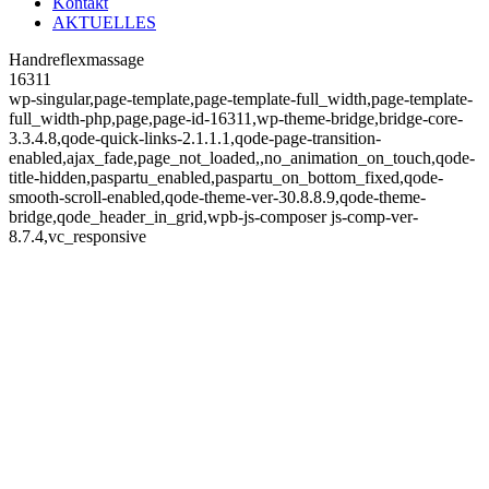
Kontakt
AKTUELLES
Handreflexmassage
16311
wp-singular,page-template,page-template-full_width,page-template-
full_width-php,page,page-id-16311,wp-theme-bridge,bridge-core-
3.3.4.8,qode-quick-links-2.1.1.1,qode-page-transition-
enabled,ajax_fade,page_not_loaded,,no_animation_on_touch,qode-
title-hidden,paspartu_enabled,paspartu_on_bottom_fixed,qode-
smooth-scroll-enabled,qode-theme-ver-30.8.8.9,qode-theme-
bridge,qode_header_in_grid,wpb-js-composer js-comp-ver-
8.7.4,vc_responsive